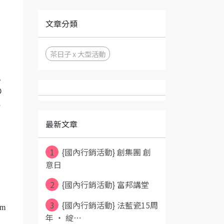
文章分類
茶日子 x 大型活動
い
の
に
最新文章
1
{國內行銷活動} 創集團 創
意日
2
{國內行銷活動} 富邦講堂
3
{國內行銷活動} 法藍瓷15周
om
年 ‧ 綻⋯