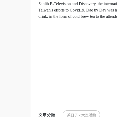
Sanlih E-Television and Discovery, the internat
Taiwan's efforts to Covid19. Dae by Day was h
drink, in the form of cold brew tea to the attend
文章分類
茶日子 x 大型活動