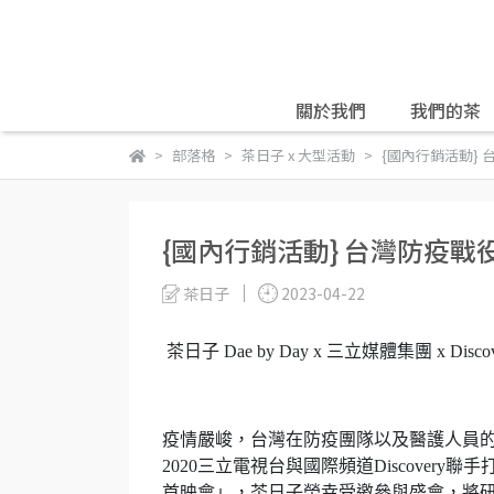
關於我們
我們的茶
部落格
茶日子 x 大型活動
{國內行銷活動} 
{國內行銷活動} 台灣防疫戰
茶日子
2023-04-22
茶日子 Dae by Day x 三立媒體集團 x Dis
疫情嚴峻，台灣在防疫團隊以及醫護人員
2020三立電視台與國際頻道Discovery聯手
首映會」，茶日子榮幸受邀參與盛會，將研