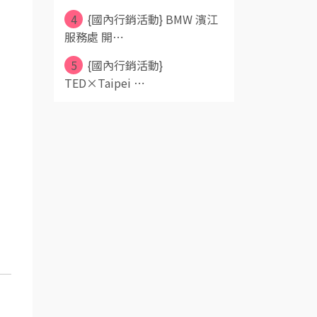
4
{國內行銷活動} BMW 濱江
服務處 開⋯
5
{國內行銷活動}
TED×Taipei ⋯