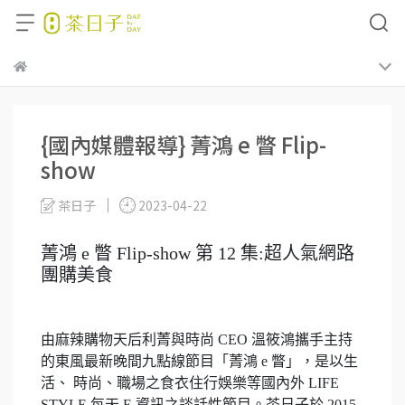
{國內媒體報導} 菁鴻 e 瞥 Flip-
show
茶日子
2023-04-22
菁鴻 e 瞥 Flip-show 第 12 集:超人氣網路
團購美食
由麻辣購物天后利菁與時尚 CEO 溫筱鴻攜手主持
的東風最新晚間九點線節目「菁鴻 e 瞥」，是以生
活、 時尚、職場之食衣住行娛樂等國內外 LIFE
STYLE 每天 E 資訊之談話性節目。茶日子於 2015