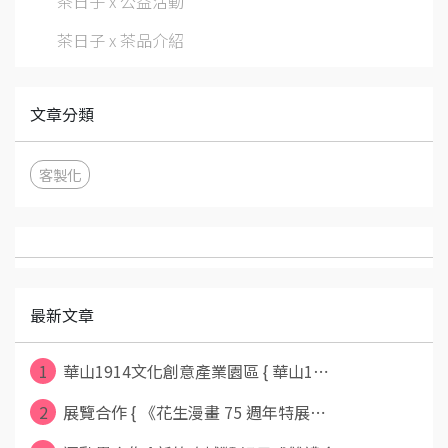
茶日子 x 公益活動
茶日子 x 茶品介紹
文章分類
客製化
最新文章
1
華山1914文化創意產業園區 { 華山1⋯
2
展覽合作 { 《花生漫畫 75 週年特展⋯