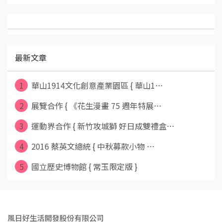
最新文章
1
華山1914文化創意產業園區 { 華山1⋯
2
展覽合作 { 《花生漫畫 75 週年特展⋯
3
運動界合作 { 新竹攻城獅 好日成雙禮盒⋯
4
2016 蔡英文總統 { 中秋募款小物 ⋯
5
國立歷史博物館 { 常玉限定版 }
風日好生活開發股份有限公司