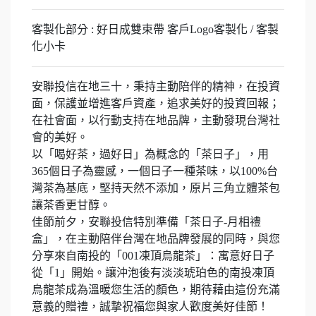
客製化部分 : 好日成雙束帶 客戶Logo客製化 / 客製
化小卡
安聯投信在地三十，秉持主動陪伴的精神，在投資
面，保護並增進客戶資產，追求美好的投資回報；
在社會面，以行動支持在地品牌，主動發現台灣社
會的美好。
以「喝好茶，過好日」為概念的「茶日子」，用
365個日子為靈感，一個日子一種茶味，以100%台
灣茶為基底，堅持天然不添加，原片三角立體茶包
讓茶香更甘醇。
佳節前夕，安聯投信特別準備「茶日子-月相禮
盒」，在主動陪伴台灣在地品牌發展的同時，與您
分享來自南投的「001凍頂烏龍茶」：寓意好日子
從「1」開始。讓沖泡後有淡淡琥珀色的南投凍頂
烏龍茶成為溫暖您生活的顏色，期待藉由這份充滿
意義的贈禮，誠摯祝福您與家人歡度美好佳節！