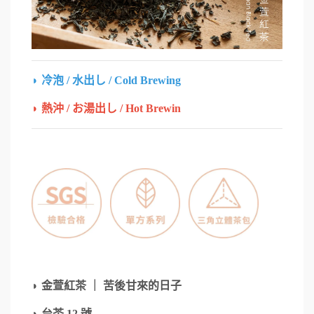
◗
冷泡 / 水出し / Cold Brewing
◗
熱沖 / お湯出し / Hot Brewin
◗
金萱紅茶 ｜ 苦後甘來的日子
◗
台茶 12 號