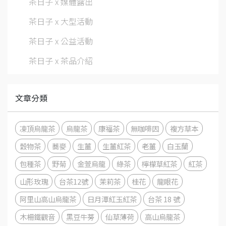
茶日子 x 媒體露出
茶日子 x 大型活動
茶日子 x 公益活動
茶日子 x 茶品介紹
文章分類
凍頂烏龍茶
烏龍茶
康福茶
無咖啡因
複方草本
穀物茶
蕎麥
生薑
生薑紅茶
老薑
白玉蘭
包種茶
野菊
金萱烏龍
綠茶
檸檬草紅茶
紅茶
山形玫瑰
台茶12號
茉莉茶
桂花
龍眼花
阿里山高山烏龍茶
日月潭紅玉紅茶
台茶 18 號
木柵鐵觀音
黑豆牛蒡
仙草薄荷
高山烏龍茶