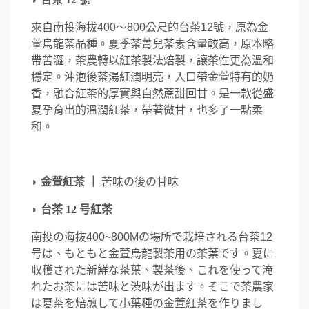
來自南投海拔400～800公尺的台茶12號，原為金
萱烏龍茶品種。夏季茶菁兒茶素含量較高，原本略
帶苦澀，茶農轉以紅茶製法焙製，讓茶性更為溫和
穩定。沖泡後茶湯紅潤明亮，入口帶金萱特有的奶
香，融合紅茶的厚實與自然蔗甜回甘。是一款從盛
夏孕育出的溫潤紅茶，帶著微甘，也多了一點柔
和。
◗
金萱紅茶 ｜
苦味の後の甘味
◗
台茶 12 号紅茶
南投の海抜400~800Mの場所で栽培される台茶12
号は、もともと金萱烏龍製茶用の茶葉です。夏に
収穫された新鮮な茶葉、製茶後、これを使って淹
れたお茶には苦味と渋味が出ます。そこで茶農家
は夏茶を焙煎して小葉種の金萱紅茶を作りまし