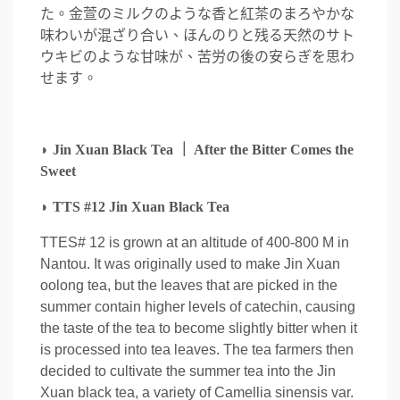
た。金萱のミルクのような香と紅茶のまろやかな
味わいが混ざり合い、ほんのりと残る天然のサト
ウキビのような甘味が、苦労の後の安らぎを思わ
せます。
◗
Jin Xuan Black Tea ｜ After the Bitter Comes the
Sweet
◗
TTS #12 Jin Xuan Black Tea
TTES# 12 is grown at an altitude of 400-800 M in
Nantou. It was originally used to make Jin Xuan
oolong tea, but the leaves that are picked in the
summer contain higher levels of catechin, causing
the taste of the tea to become slightly bitter when it
is processed into tea leaves. The tea farmers then
decided to cultivate the summer tea into the Jin
Xuan black tea, a variety of Camellia sinensis var.