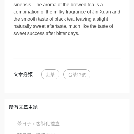
sinensis. The aroma of the brewed tea is a
combination of the milky fragrance of Jin Xuan and
the smooth taste of black tea, leaving a slight
naturally sweet aftertaste, much like the taste of
sweet success after bitter days.
文章分類
紅茶
台茶12號
所有文章主題
茶日子 x 客製化禮盒