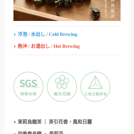
◗
冷泡 / 水出し / Cold Brewing
◗
熱沖 / お湯出し / Hot Brewing
◗ 茉莉烏龍茶 ｜ 茶引花香，風和日麗
◗ 四季春烏龍 + 茉莉花