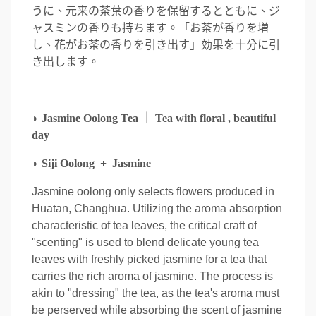
うに、元来の茶葉の香りを保留するとともに、ジ
ャスミンの香りも持ちます。「お茶が香りを増
し、花がお茶の香りを引き出す」効果を十分に引
き出します。
◗ Jasmine Oolong Tea ｜ Tea with floral , beautiful
day
◗ Siji Oolong + Jasmine
Jasmine oolong only selects flowers produced in
Huatan, Changhua. Utilizing the aroma absorption
characteristic of tea leaves, the critical craft of
"scenting" is used to blend delicate young tea
leaves with freshly picked jasmine for a tea that
carries the rich aroma of jasmine. The process is
akin to "dressing" the tea, as the tea's aroma must
be perserved while absorbing the scent of jasmine