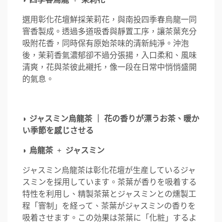
選用彰化花壇鮮採茉莉花，與南投四季春烏龍一同
窨香製成。透過多道吸香與靜置工序，讓茶葉充分
吸附花香，同時保有原始茶味的清新純淨。沖泡
後，茉莉香氣濃郁卻不過分張揚，入口柔和、風味
清爽，花與茶彼此襯托，像一段在日常中悄悄盛開
的氣息。
◗
ジャスミン烏龍茶 ｜ 花の香りが漂うお茶、暖か
い季節を感じさせる
◗ 烏龍茶 + ジャスミン
ジャスミン烏龍茶は彰化花壇が生産しているジャ
スミンを採用しています。茶葉が香りを吸着する
特性を利用し、精製茶葉とジャスミンとの燻製工
程「窨制」を経って、茶葉がジャスミンの香りを
吸着させます。この効果は茶葉に「化粧」するよ