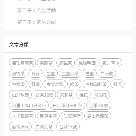
茶日子 x 公益活動
茶日子 x 茶品介紹
文章分類
凍頂烏龍茶
烏龍茶
康福茶
無咖啡因
複方草本
穀物茶
蕎麥
生薑
生薑紅茶
老薑
白玉蘭
包種茶
野菊
金萱烏龍
綠茶
檸檬草紅茶
紅茶
山形玫瑰
台茶12號
茉莉茶
桂花
龍眼花
阿里山高山烏龍茶
日月潭紅玉紅茶
台茶 18 號
木柵鐵觀音
黑豆牛蒡
仙草薄荷
高山烏龍茶
蒸菁綠茶
白鷺紅茶
台茶17號