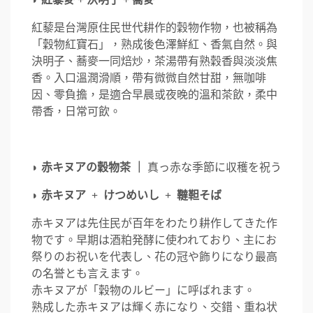
紅藜是台灣原住民世代耕作的穀物作物，也被稱為
「穀物紅寶石」，熟成後色澤鮮紅、香氣自然。與
決明子、蕎麥一同焙炒，茶湯帶有熟穀香與淡淡焦
香。入口溫潤滑順，帶有微微自然甘甜，無咖啡
因、零負擔，是適合早晨或夜晚的溫和茶飲，柔中
帶香，日常可飲。
◗
赤キヌアの穀物茶 ｜
真っ赤な季節に収穫を祝う
◗
赤キヌア + けつめいし + 韃靼そば
赤キヌアは先住民が百年をわたり耕作してきた作
物です。早期は酒粕発酵に使われており、主にお
祭りのお祝いを代表し、花の冠や飾りになり最高
の名誉とも言えます。
赤キヌアが「穀物のルビー」に呼ばれます。
熟成した赤キヌアは輝く赤になり、交錯、重ね状