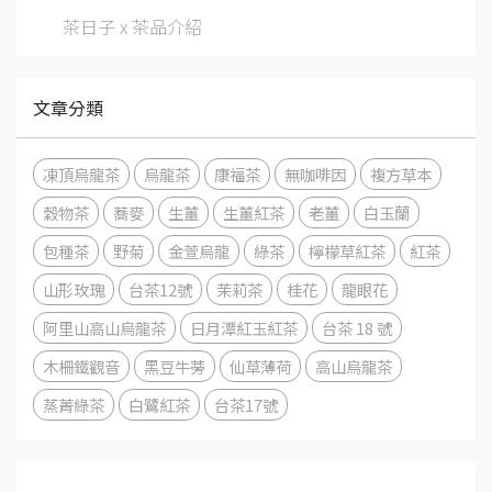
茶日子 x 茶品介紹
文章分類
凍頂烏龍茶
烏龍茶
康福茶
無咖啡因
複方草本
穀物茶
蕎麥
生薑
生薑紅茶
老薑
白玉蘭
包種茶
野菊
金萱烏龍
綠茶
檸檬草紅茶
紅茶
山形玫瑰
台茶12號
茉莉茶
桂花
龍眼花
阿里山高山烏龍茶
日月潭紅玉紅茶
台茶 18 號
木柵鐵觀音
黑豆牛蒡
仙草薄荷
高山烏龍茶
蒸菁綠茶
白鷺紅茶
台茶17號