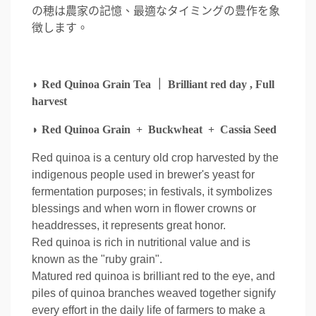
の穂は農家の記憶、最適なタイミングの豊作を象
徴します。
◗
Red Quinoa Grain Tea ｜ Brilliant red day , Full
harvest
◗
Red Quinoa Grain + Buckwheat + Cassia Seed
Red quinoa is a century old crop harvested by the
indigenous people used in brewer's yeast for
fermentation purposes; in festivals, it symbolizes
blessings and when worn in flower crowns or
headdresses, it represents great honor.
Red quinoa is rich in nutritional value and is
known as the "ruby grain".
Matured red quinoa is brilliant red to the eye, and
piles of quinoa branches weaved together signify
every effort in the daily life of farmers to make a