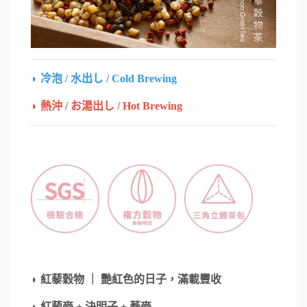
◗
冷泡 / 水出し / Cold Brewing
◗
熱沖 / お湯出し / Hot Brewing
◗
紅藜穀物 ｜ 艷紅色的日子，滿載豐收
◗
紅藜麥 + 決明子 + 蕎麥