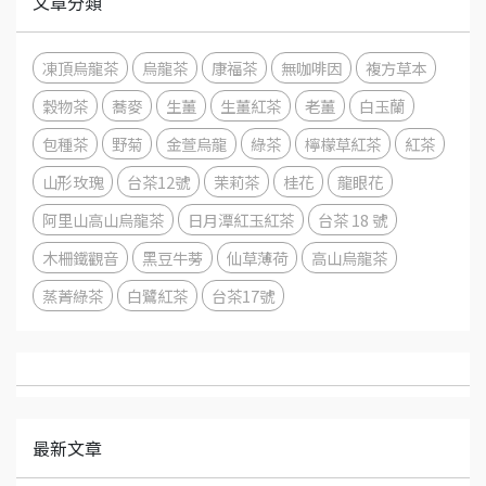
文章分類
凍頂烏龍茶
烏龍茶
康福茶
無咖啡因
複方草本
穀物茶
蕎麥
生薑
生薑紅茶
老薑
白玉蘭
包種茶
野菊
金萱烏龍
綠茶
檸檬草紅茶
紅茶
山形玫瑰
台茶12號
茉莉茶
桂花
龍眼花
阿里山高山烏龍茶
日月潭紅玉紅茶
台茶 18 號
木柵鐵觀音
黑豆牛蒡
仙草薄荷
高山烏龍茶
蒸菁綠茶
白鷺紅茶
台茶17號
最新文章