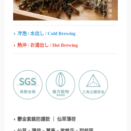
◗ 冷泡 / 水出し / Cold Brewing
◗ 熱沖 / お湯出し / Hot Brewing
◗ 鬱金紫錐防護飲 ｜ 仙草薄荷
◗ 仙草
+
薄荷
+
薑黃
+
紫錐花
+
甜菊葉