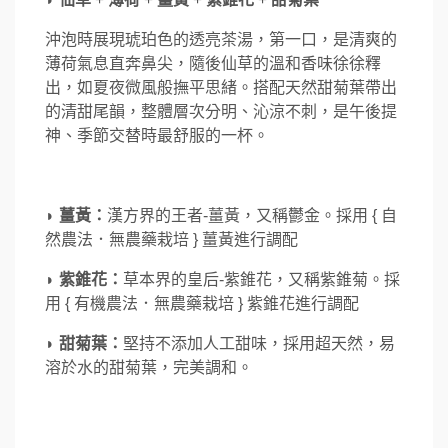
沖泡時展現琥珀色的透亮茶湯，第一口，是清爽的
薄荷氣息直奔鼻尖，隨後仙草的溫和香味徐徐釋
出，如夏夜微風般撫平思緒。搭配天然甜菊葉帶出
的清甜尾韻，整體層次分明、沁涼不刺，是午後提
神、季節交替時最舒服的一杯。
◗ 薑黃：
漢方界的王者-薑黃，又稱鬱金。採用 { 自
然農法．無農藥栽培 } 薑黃進行調配
◗ 紫錐花：
草本界的皇后-紫錐花，又稱紫錐菊。採
用 { 有機農法．無農藥栽培 } 紫錐花進行調配
◗ 甜菊葉：
堅持不添加人工甜味，採用超天然，易
溶於水的甜菊葉，完美調和。