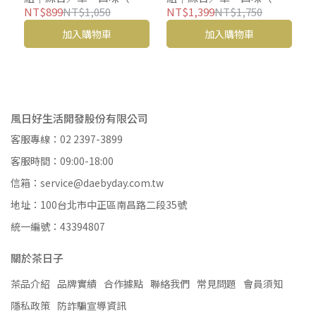
包 30 入／組）
包 50 入／組）
NT$899
NT$1,050
NT$1,399
NT$1,750
加入購物車
加入購物車
風日好生活開發股份有限公司
客服專線：02 2397-3899
客服時間：09:00-18:00
信箱：service@daebyday.com.tw
地址：100台北市中正區南昌路二段35號
統一編號：43394807
關於茶日子
茶品介紹
品牌實績
合作據點
聯絡我們
常見問題
會員須知
隱私政策
防詐騙宣導資訊