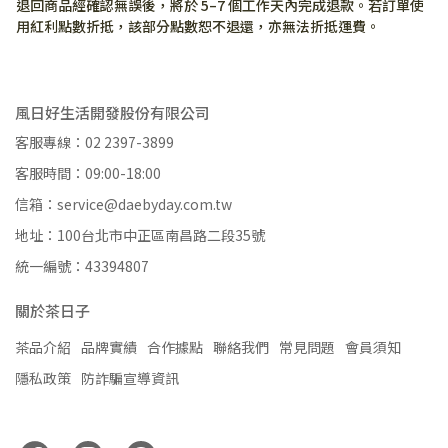
退回商品經確認無誤後，將於 5–7 個工作天內完成退款。若訂單使
用紅利點數折抵，該部分點數恕不退還，亦無法折抵運費。
風日好生活開發股份有限公司
客服專線：02 2397-3899
客服時間：09:00-18:00
信箱：service@daebyday.com.tw
地址：100台北市中正區南昌路二段35號
統一編號：43394807
關於茶日子
茶品介紹
品牌實績
合作據點
聯絡我們
常見問題
會員須知
隱私政策
防詐騙宣導資訊