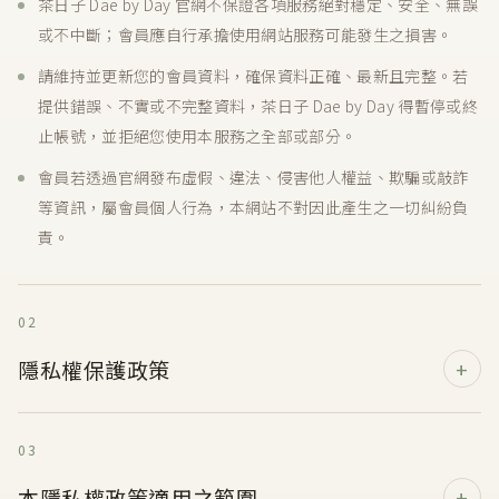
茶日子 Dae by Day 官網不保證各項服務絕對穩定、安全、無誤
或不中斷；會員應自行承擔使用網站服務可能發生之損害。
請維持並更新您的會員資料，確保資料正確、最新且完整。若
提供錯誤、不實或不完整資料，茶日子 Dae by Day 得暫停或終
止帳號，並拒絕您使用本服務之全部或部分。
會員若透過官網發布虛假、違法、侵害他人權益、欺騙或敲詐
等資訊，屬會員個人行為，本網站不對因此產生之一切糾紛負
責。
02
隱私權保護政策
03
本隱私權政策適用之範圍