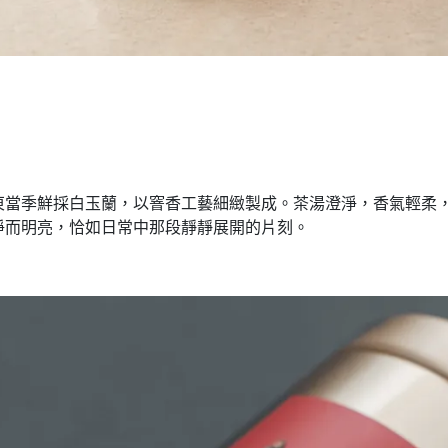
合屏東當季鮮採白玉蘭，以窨香工藝細緻製成。茶湯澄淨，香氣輕
淨而明亮，恰如日常中那段靜靜展開的片刻。