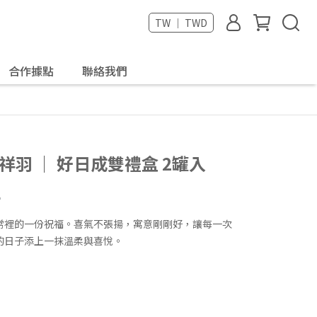
TW ｜ TWD
合作據點
聯絡我們
祥羽 ｜ 好日成雙禮盒 2罐入
。
常裡的一份祝福。喜氣不張揚，寓意剛剛好，讓每一次
的日子添上一抹溫柔與喜悅。