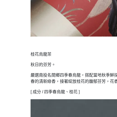
桂花烏龍茶
秋日的芬芳。
嚴選南投名間鄉四季春烏龍，搭配當地秋季鮮
春的清新綠香，接著綻放桂花的馥郁芬芳，花
[ 成分 / 四季春烏龍、桂花 ]