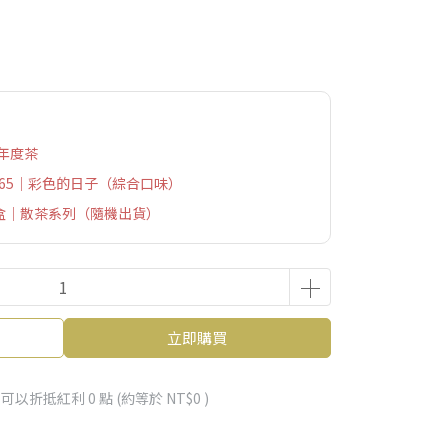
6年度茶
e365｜彩色的日子（綜合口味）
運盒｜散茶系列（隨機出貨）
立即購買
 」可以折抵紅利
0
點 (約等於
NT$0
)