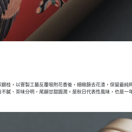
採銀桂，以窨製工藝反覆吸附花香後，細緻篩去花渣，保留最純
香不膩、茶味分明，尾韻甘甜圓潤。是秋日代表性風味，也是一