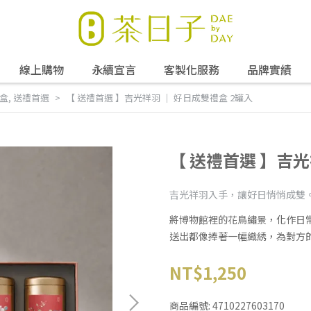
線上購物
永續宣言
客製化服務
品牌實績
禮盒
,
送禮首選
【 送禮首選 】吉光祥羽 ｜ 好日成雙禮盒 2罐入
【 送禮首選 】吉光
吉光祥羽入手，讓好日悄悄成雙
將博物館裡的花鳥繡景，化作日
送出都像捧著一幅織綉，為對方
NT$1,250
商品編號:
4710227603170