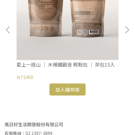
【
愛上一座山 ｜ 木柵鐵觀音 輕鬆包 ｜ 茶包15入
NT
NT$450
加入購物車
風日好生活開發股份有限公司
客服專線：02 2397-3899