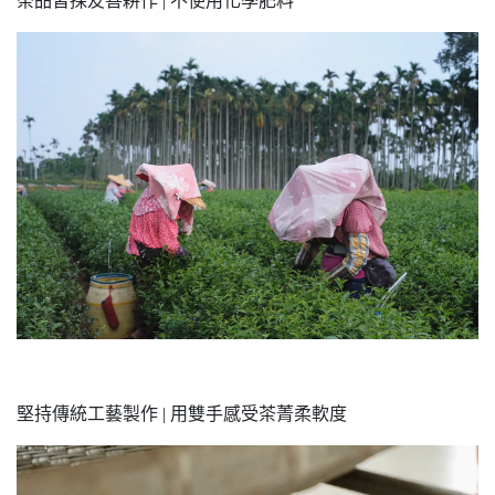
茶品皆採友善耕作 | 不使用化學肥料
堅持傳統工藝製作 | 用雙手感受茶菁柔軟度