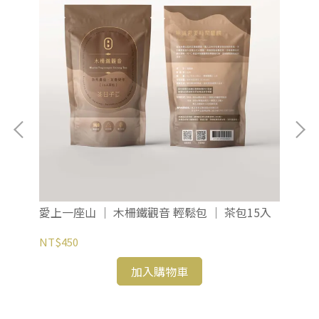
愛上一座山 ｜ 木柵鐵觀音 輕鬆包 ｜ 茶包15入
愛
15
NT$450
NT
加入購物車