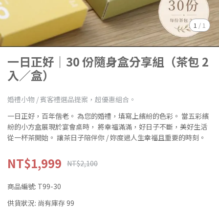
1
/
1
一日正好｜30 份隨身盒分享組（茶包 2
入／盒）
婚禮小物 / 賓客禮選品提案，超優惠組合。
一日正好，百年偕老。 為您的婚禮，填寫上繽紛的色彩。 當五彩繽
紛的小方盒展現於宴會桌時， 將幸福滿滿，好日子不斷，美好生活
從一杯茶開始。 讓茶日子陪伴你 / 妳度過人生幸福且重要的時刻。
NT$1,999
NT$2,100
商品編號:
T99-30
供貨狀況:
尚有庫存 99