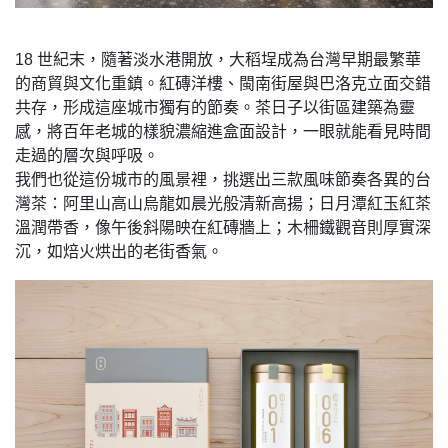
18 世紀末，隨著淡水港開放，大稻埕成為台灣早期最繁華
的商貿與文化重鎮。紅磚洋樓、閩南街屋與巴洛克立面交錯
共存，形成這座城市獨有的節奏。茶日子以街區建築為靈
感，將百年老城的樣貌濃縮進盒面設計，一眼就能看見時間
走過的層次與呼吸。
我們也從這份城市的風景裡，挑選出三款風味節奏各異的台
灣茶：阿里山高山烏龍如晨光般清新高揚；日月潭紅玉紅茶
溫潤帶香，像午後斜陽映在紅磚牆上；木柵鐵觀音則厚實深
沉，如焙火烘出的老街香氣。